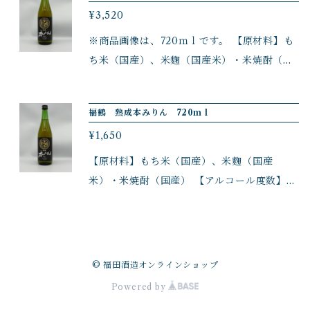
¥3,520
※商品画像は、720ｍｌです。 【原材料】も
ち米（国産）、米麴（国産米）・米焼酎（国
産） 【アルコール度数】14度 原材料の、
もち米は、平戸産です。 コクがあり、料理
福鶴 熟成本みりん 720ｍｌ
だけでなく、 バニラアイスに熟成本みりん
¥1,650
をかけて食べると、大人の味わいです。 自
然な旨味・甘み、料理の幅も広がります。 ※
【原材料】もち米（国産）、米麴（国産
商品画像は、720ｍｌです。 ●２０２５年３
米）・米焼酎（国産） 【アルコール度数】14
月１日より価格改定を致します
度 原材料の、もち米は、平戸産です。 コ
クがあり、料理だけでなく、 バニラアイス
に熟成本みりんをかけて食べると、大人の味
わいです。 自然な旨味・甘み、料理の幅も
© 福田酒造オンラインショップ
広がります。 ※カートン（箱なし）商品で
Powered by
す。 ●２０２５年３月１日より価格改定を