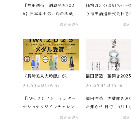
【福田酒造 酒蔵開き202
価格改定のお知らせ平
6】日本本土最西端の酒蔵
り福田酒造株式会社を
『福田酒造』の、年に一度
顧賜り、誠にありがと
続きを読む
続き
のお楽しみ！！今年も『酒
ざいます。このたび、
蔵開き』開催決定をいたし
費・資材費・物流費等
ました。 日時：5月9日（土
騰に伴い、一部商品価
曜日） （お魚祭り共催～シ
改定させていただくこ
ャトルバス運行有り） 12...
なりました。これまで
努...
『長崎美人大吟醸』が
福田酒造 蔵開き202
IWC2025にて最高位『Ｔ
お知らせ
ＯＲＯＰＨＹ』受賞致しま
2025/05/31 09:37
2025/04/23 15:46
した
【IWC２０２５（インター
福田酒造 酒蔵開き20
ナショナルワインチャレン
お知らせ 日時：5月１
ジ】GOLD部門TROPHY受
（土曜日） （お魚祭り
続きを読む
続き
賞のお知らせイギリス・ロ
～シャトルバス運行有り