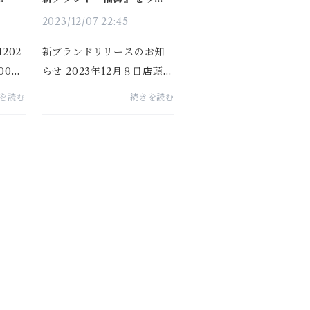
ース致しました。
2023/12/07 22:45
202
新ブランドリリースのお知
:00ス
らせ 2023年12月８日店頭販
リア
売開始です。福田 が福
を読む
続きを読む
ント
海 （ふくうみ）へと生ま
参加
れ変わりました。 福海 の
ッチ
コンセプトは、『海を表現
缶バ
する酒』です。長崎県平戸
店で
市は、海に囲まれた...