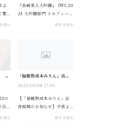
素よ
『長崎美人大吟醸』 IWC20
ご愛
25 大吟醸部門 トロフィー受
うご
賞先日、イギリス・ロンド
を読む
続きを読む
原材料
ンで行われた「インターナ
の高
ショナル・ワイン・チャレ
格を
ンジ（IWC）」授賞式に参
とと
加致しました。惜しくも「C
企業
HAMPION SAKE...
5 の
『福鶴熟成本みりん』出荷
再開のお知らせ
2025/04/08 17:00
25の
【「福鶴熟成本みりん」出
０日
荷再開のお知らせ】平素よ
共催
りご愛顧いただき、誠にあ
を読む
続きを読む
） 1
りがとうございます。長ら