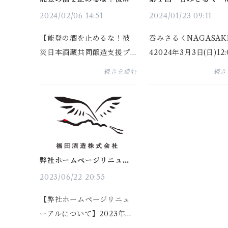
日本酒蔵共同醸造支援プロ
NAGASAKI2024
ジェクトのお知らせ
2024/02/06 14:51
2024/01/23 09:11
【能登の酒を止めるな！被
吞みさるくNAGASAKI
災日本酒蔵共同醸造支援プ
42024年3月3日(日)12
ロジェクト】2024年1月1日
タート長崎県産酒のマ
続きを読む
続き
に発生した能登半島地震は
ージュを楽しめるイベ
甚大な被害をもたらしまし
です！！イベントにご
た。酒蔵や酒販店も大きな
される方は、必ず缶バ
被害を受け、能登地方の酒
のご購入が必要です。
蔵の中には、今季の酒造り
ッチご購入は、12飲食
を断...
販売して...
弊社ホームページリニュー
アルについての
2023/06/22 20:55
【弊社ホームページリニュ
ーアルについて】2023年６