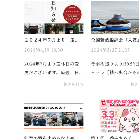
ンドンにて開催されまし
2時より～くじ付き餅ま
た、【インターナショナ
月11日（日曜日） （
ル・ワイン・チャレンジ（I
造 単独～シャトルバ
WC2025）】SAKE部門に
行無し）※お魚祭りは..
て、『長崎美人大...
２０２４年７月より 定休
全国新酒鑑評会『入賞
日のお知らせ
しました
2024/06/19 10:30
2024/05/27 21:07
2024年7月より定休日の変
今季酒造りよりR5BY
更がございます。毎週 日
テーマ【精米歩合から
曜日、定休日へと変更をい
却】この度、今年度の
続きを読む
続き
たしました。日曜日のご見
新酒鑑評会 『福海』で
学のご要望の際は、３日前
しました。『福田』か
までに、ご予約を頂けます
『福海』へ、リブラン
と幸いです。ご迷惑をお掛
ングをし、今年1番の
けいたしまして、申し訳ご
しました。『自分達の造り
ざいま...
能登の酒を止めるな！被災
第１回 呑みさるく