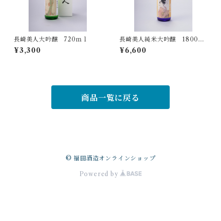
長崎美人大吟醸 720ｍｌ
長崎美人純米大吟醸 1800ｍ
ｌ
¥3,300
¥6,600
商品一覧に戻る
© 福田酒造オンラインショップ
Powered by