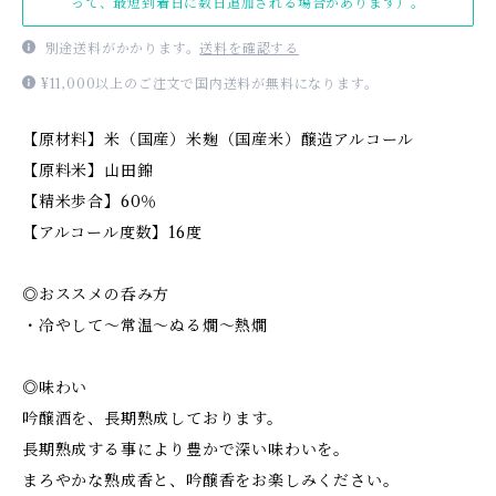
って、最短到着日に数日追加される場合があります）。
別途送料がかかります。
送料を確認する
¥11,000以上のご注文で国内送料が無料になります。
【原材料】米（国産）米麹（国産米）醸造アルコール
【原料米】山田錦
【精米歩合】60％
【アルコール度数】16度
◎おススメの呑み方
・冷やして～常温～ぬる燗～熱燗
◎味わい
吟醸酒を、長期熟成しております。
長期熟成する事により豊かで深い味わいを。
まろやかな熟成香と、吟醸香をお楽しみください。